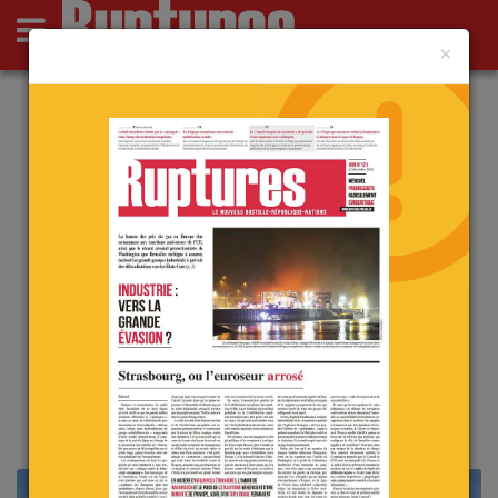
×
Actus
Opinions
Point de Ruptures
Culture
Deutsch
Actu
L’Europe impuissante ?
Heureusement ! (éditorial paru
dans l’édition du 27/10/2020)
le 31 octobre 2020