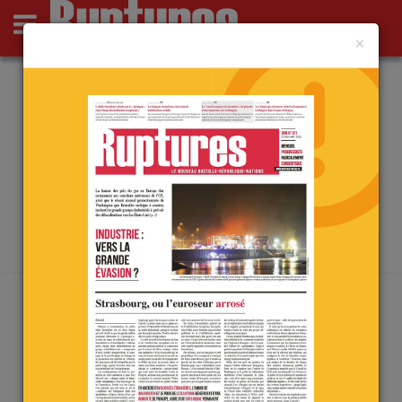
×
Actus
Opinions
Point de Ruptures
Culture
Deutsch
ARCHIVES PAR MOT-CLÉ :
ERDOGAN
Accueil
/
erdogan