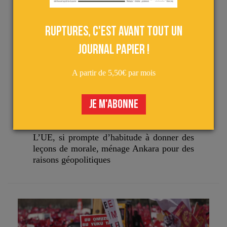
Ruptures, c'est avant tout un
journal papier !
A partir de 5,50€ par mois
Actu
Analyses
le 07 avril 2025
JE M'ABONNE
LE PRÉSIDENT TURC FAIT EMPRISONNER SON
PRINCIPAL OPPOSANT, BRUXELLES RESTE D’UNE
RARE DISCRÉTION…
L’UE, si prompte d’habitude à donner des
leçons de morale, ménage Ankara pour des
raisons géopolitiques