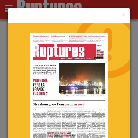
×
Actus
Opinions
Point de Ruptures
Culture
Deutsch
ARCHIVES PAR MOT-CLÉ :
ILLUSION
Accueil
/
illusion