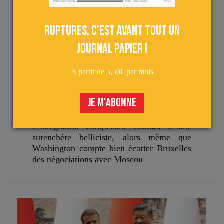
Ruptures, c'est avant tout un
journal papier !
A partir de 5,50€ par mois
Deutsch
le 13 décembre 2025
JE M'ABONNE
UE : LA RIDICULE MAIS DANGEREUSE ILLUSION
DE LA PUISSANCE
L’intégration européenne conduit à une
surenchère belliciste, alors même que
Washington compte bien écarter Bruxelles
des négociations avec Moscou