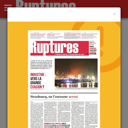
×
Actus
Opinions
Point de Ruptures
Culture
Deutsch
ARCHIVES PAR MOT-CLÉ :
INFLUENCE
Accueil
/
influence