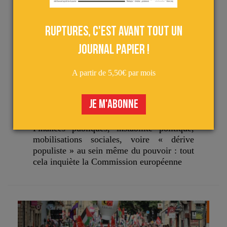
Ruptures, c'est avant tout un
journal papier !
A partir de 5,50€ par mois
Deutsch
le 26 septembre 2025
JE M'ABONNE
BRUXELLES S’INQUIÈTE EN SOURDINE DE LA
SITUATION FRANÇAISE
Finances publiques, instabilité politique,
mobilisations sociales, voire « dérive
populiste » au sein même du pouvoir : tout
cela inquiète la Commission européenne