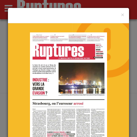
×
Actus
Opinions
Point de Ruptures
Culture
Deutsch
ARCHIVES PAR MOT-CLÉ :
LECORNU
Accueil
/
lecornu