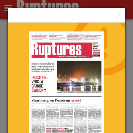
×
Actus
Opinions
Point de Ruptures
Culture
Deutsch
Actu
Analyses
Le parti qui avait porté le Brexit
triomphe lors du séisme qui
vient d’ébranler l’ancestral
bipartisme britannique…
le 18 mai 2026