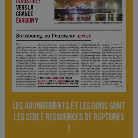
Les abonnements et les dons sont
lES seule ressourceS de Ruptures
!