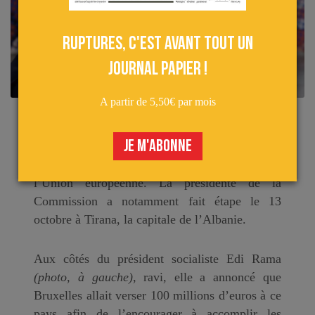
Ruptures, c'est avant tout un
journal papier !
A partir de 5,50€ par mois
Ursula von der Leyen a récemment effectué une
JE M'ABONNE
tournée dans les pays des Balkans, dont la
plupart sont officiellement candidats à rejoindre
l’Union européenne. La présidente de la
Commission a notamment fait étape le 13
octobre à Tirana, la capitale de l’Albanie.
Aux côtés du président socialiste Edi Rama
(photo, à gauche)
, ravi, elle a annoncé que
Bruxelles allait verser 100 millions d’euros à ce
pays afin de l’encourager à accomplir les