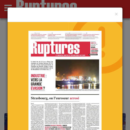
×
Actus
Opinions
Point de Ruptures
Culture
Deutsch
Actu
Analyses
Austérité pour les peuples, mais
largesses bruxelloises…
le 27 octobre 2025