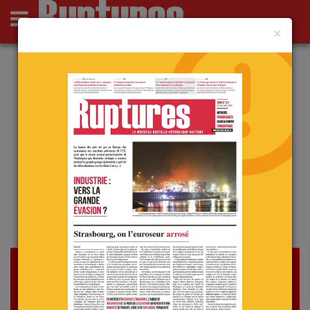
×
Actus
Opinions
Point de Ruptures
Culture
Deutsch
Actu
Parution de l’édition de mai
le 23 mai 2022