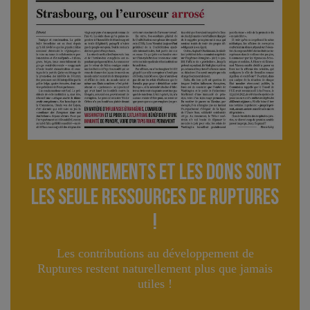
Les abonnements et les dons sont
lES seule ressourceS de Ruptures
!
Les contributions au développement de
Ruptures restent naturellement plus que jamais
utiles !