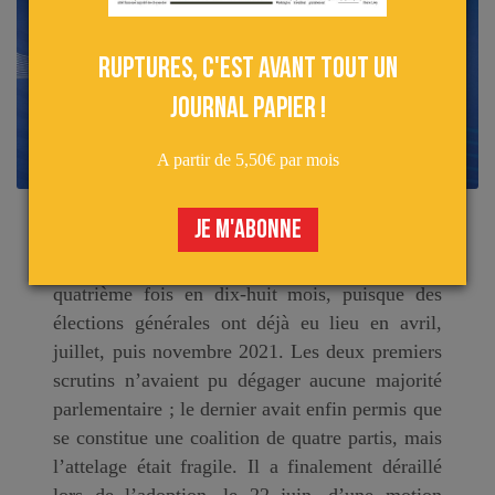
Ruptures, c'est avant tout un
journal papier !
A partir de 5,50€ par mois
JE M'ABONNE
Les électeurs bulgares seront à nouveau appelés
aux urnes le 2 octobre prochain. Ce sera la
quatrième fois en dix-huit mois, puisque des
élections générales ont déjà eu lieu en avril,
juillet, puis novembre 2021. Les deux premiers
scrutins n’avaient pu dégager aucune majorité
parlementaire ; le dernier avait enfin permis que
se constitue une coalition de quatre partis, mais
l’attelage était fragile. Il a finalement déraillé
lors de l’adoption, le 22 juin, d’une motion