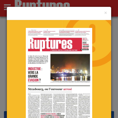
×
Actus
Opinions
Point de Ruptures
Culture
Deutsch
Actu
Analyses
Bulgarie : bientôt les
quatrièmes élections en un an
et demi
le 20 août 2022