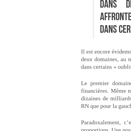
Dans d
affronte
dans cer
Il est encore évidem
deux domaines, au mo
dans certains « oubli
Le premier domaine
financières. Même m
dizaines de milliard
RN que pour la gauc
Paradoxalement, c’
proportions. Une pos