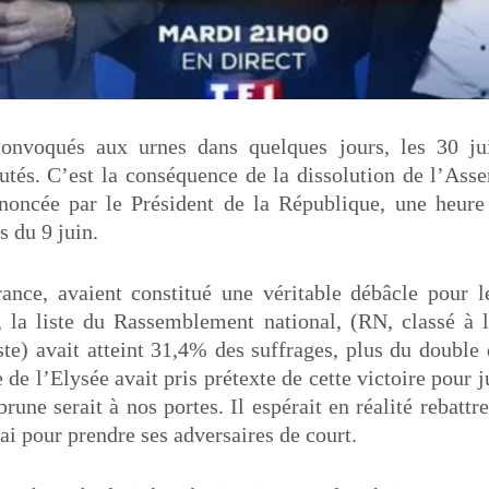
onvoqués aux urnes dans quelques jours, les 30 jui
utés. C’est la conséquence de la dissolution de l’Ass
nnoncée par le Président de la République, une heure 
s du 9 juin.
rance, avaient constitué une véritable débâcle pou
, la liste du Rassemblement national, (RN, classé à l
este) avait atteint 31,4% des suffrages, plus du double
 de l’Elysée avait pris prétexte de cette victoire pour j
brune serait à nos portes. Il espérait en réalité rebattr
lai pour prendre ses adversaires de court.