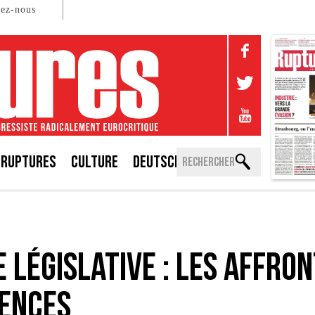
tez-nous
 RUPTURES
CULTURE
DEUTSCH
 législative : les affro
lences