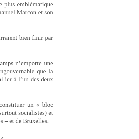
le plus emblématique
mmanuel Marcon et son
raient bien finir par
 camps n’emporte une
ingouvernable que la
llier à l’un des deux
constituer un « bloc
urtout socialistes) et
es – et de Bruxelles.