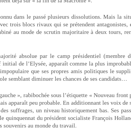
lent déjà sur « la fin de la Macronie ».
connu dans le passé plusieurs dissolutions. Mais la situ
vec trois blocs rivaux qui se prétendent antagonistes, 
biné au mode de scrutin majoritaire à deux tours, ren
ajorité absolue par le camp présidentiel (membre de
f initial de l’Elysée, apparaît comme la plus improbab
i impopulaire que ses propres amis politiques le supplie
role semblant diminuer les chances de ses candidats…
 gauche », rabibochée sous l’étiquette « Nouveau front p
ais apparaît peu probable. En additionnant les voix de 
des suffrages, un niveau historiquement bas. Ses pass
 le quinquennat du président socialiste François Holla
is souvenirs au monde du travail.