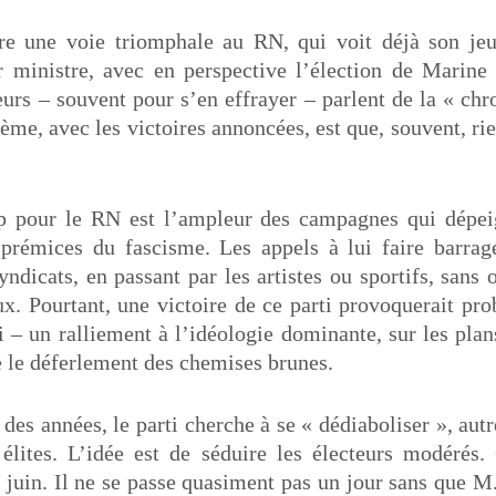
re une voie triomphale au RN, qui voit déjà son jeu
r ministre, avec en perspective l’élection de Marine
rs – souvent pour s’en effrayer – parlent de la « chr
ème, avec les victoires annoncées, est que, souvent, r
 pour le RN est l’ampleur des campagnes qui dépei
rémices du fascisme. Les appels à lui faire barrage
ndicats, en passant par les artistes ou sportifs, sans
ux. Pourtant, une victoire de ce parti provoquerait pr
i – un ralliement à l’idéologie dominante, sur les pla
ue le déferlement des chemises brunes.
des années, le parti cherche à se « dédiaboliser », aut
élites. L’idée est de séduire les électeurs modérés.
9 juin. Il ne se passe quasiment pas un jour sans que M