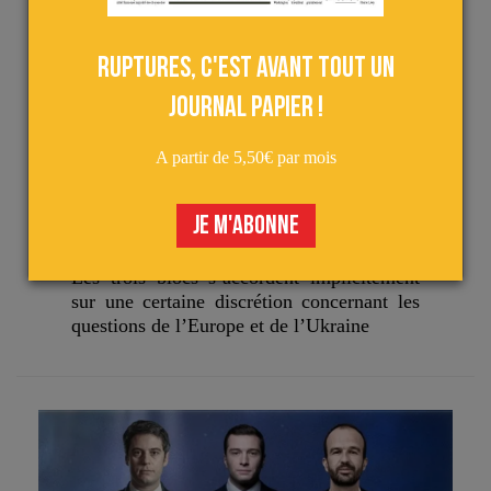
Ruptures, c'est avant tout un
journal papier !
A partir de 5,50€ par mois
Actu
Analyses
le 26 juin 2024
JE M'ABONNE
CAMPAGNE LÉGISLATIVE : LES AFFRONTEMENTS
ET LES SILENCES…
Les trois blocs s’accordent implicitement
sur une certaine discrétion concernant les
questions de l’Europe et de l’Ukraine