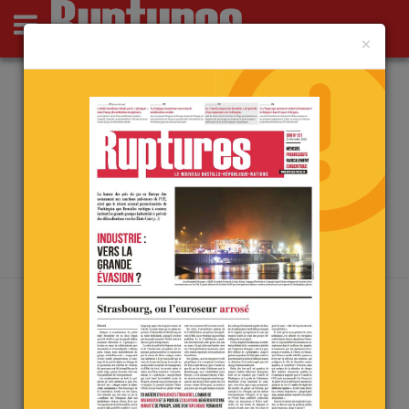
×
Actus
Opinions
Point de Ruptures
Culture
Deutsch
ARCHIVES PAR MOT-CLÉ :
AFFRONTEMENTS
Accueil
/
affrontements