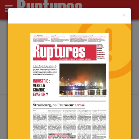
×
Actus
Opinions
Point de Ruptures
Culture
Deutsch
ARCHIVES PAR MOT-CLÉ :
ABANDON
Accueil
/
abandon