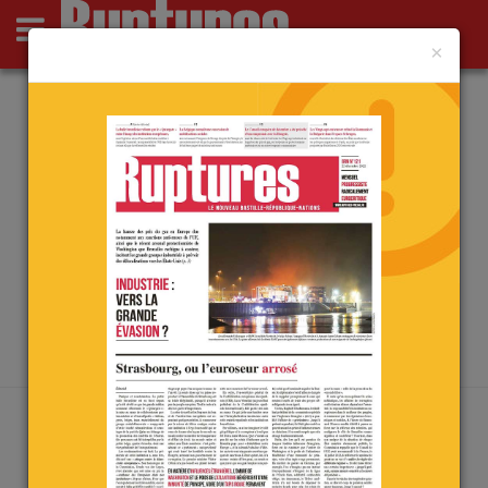
×
Actus
Opinions
Point de Ruptures
Culture
Deutsch
ACTU
L’
actualité
à travers des informations qu’on ne
trouve pas si souvent ailleurs…