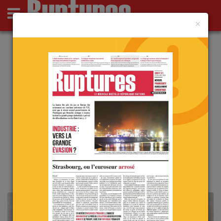
×
Actus
Opinions
Point de Ruptures
Culture
Deutsch
Deutsch
Pour Macron, il n’y avait pas dix
solutions
le 11 juin 2024