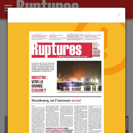
×
Actus
Opinions
Point de Ruptures
Culture
Deutsch
Actu
Analyses
L’europarlement croit pouvoir
désigner qui doit diriger l’Iran…
le 09 mars 2026