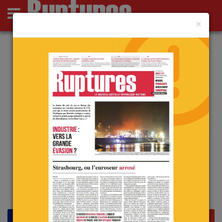
×
Actus
Opinions
Point de Ruptures
Culture
Deutsch
Deutsch
L’ombre de Trump a plané sur le
sommet de la « Communauté
politique européenne »
le 12 mai 2026