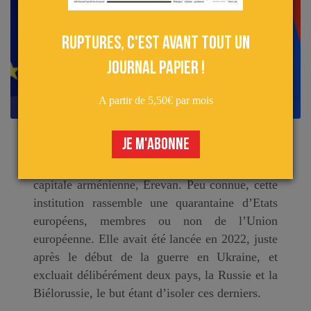
Ruptures, c'est avant tout un
journal papier !
A partir de 5,50€ par mois
JE M'ABONNE
Un sommet de la communauté politique
européenne (CPE) s’est tenu le 4 mai dans la
capitale arménienne, Erevan. Peu connue, cette
institution rassemble une quarantaine d’Etats
européens, membres ou non de l’Union
européenne. Elle avait été lancée en 2022, juste
après le début de la guerre en Ukraine, et
excluait délibérément deux pays, la Russie et la
Biélorussie, le but étant d’isoler ces derniers.